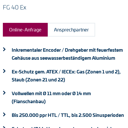
FG 40 Ex
Drehmomentstützen
DC Motoren
Online-Anfrage
Ansprechpartner
AC Synchrongeneratoren
Inkrementaler Encoder / Drehgeber mit feuerfestem
Gehäuse aus seewasserbeständigem Aluminium
Ex-Schutz gem. ATEX / IECEx: Gas (Zonen 1 und 2),
Staub (Zonen 21 und 22)
Vollwellen mit Ø 11 mm oder Ø 14 mm
(Flanschanbau)
Bis 250.000 ppr HTL / TTL, bis 2.500 Sinusperioden