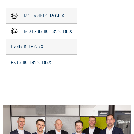
II2G Ex db IIC T6 Gb X
II2D Ex tb IIIC T85°C Db X
Ex db IIC T6 Gb X
Ex tb IIIC T85°C Db X