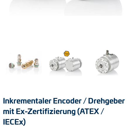
Tacho-Generatoren
LWL-Signalübertragung
Impulsverteiler
Impulsumformer
Frequenz-Spannungs-Wandler
Handmessgeräte
Kabelschutz
Inkrementaler Encoder / Drehgeber
Kupplungen
mit Ex-Zertifizierung (ATEX /
Zwischenflansche
IECEx)
Adapterwellen