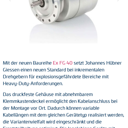
Tacho-Generatoren
LWL-Signalübertragung
Impulsverteiler
Impulsumformer
Frequenz-Spannungs-Wandler
Mit der neuen Baureihe
Ex FG 40
setzt Johannes Hübner
Giessen einen neuen Standard bei inkrementalen
Handmessgeräte
Drehgebern für explosionsgefährdete Bereiche mit
Heavy-Duty-Anforderungen.
Kabelschutz
Das druckfeste Gehäuse mit abnehmbarem
Kupplungen
Klemmkastendeckel ermöglicht den Kabelanschluss bei
der Montage vor Ort. Dadurch können variable
Zwischenflansche
Kabellängen mit dem gleichen Gerätetyp realisiert werden,
die Variantenvielfalt wird eingeschränkt und die
Adapterwellen