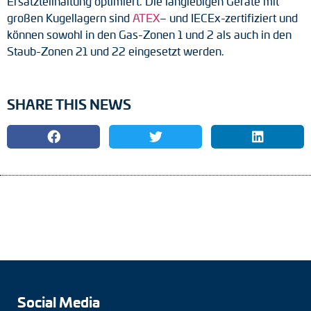
Ersatzteilhaltung optimiert. Die langlebigen Geräte mit
großen Kugellagern sind
ATEX
– und IECEx-zertifiziert und
Drehmomentstützen
können sowohl in den Gas-Zonen 1 und 2 als auch in den
Staub-Zonen 21 und 22 eingesetzt werden.
DC Motoren
AC Synchrongeneratoren
SHARE THIS NEWS
Social Media