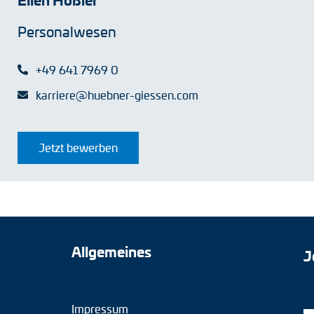
Personalwesen
+49 641 7969 0
karriere@huebner-giessen.com
Jetzt bewerben
Allgemeines
J
Impressum