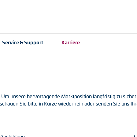
Service & Support
Karriere
ber
nologie
LWL-Signalübertragung
Bergbau
Partner weltweit
Anbaulösungen
Kabelsch
Stahl- u
After-Sal
Impulsverteiler
Kupplun
 Um unsere hervorragende Marktposition langfristig zu siche
ber
Impulsumformer
Zwischen
n, schauen Sie bitte in Kürze wieder rein oder senden Sie uns I
-Systeme
Frequenz-Spannungs-
Adapterw
Wandler
Drehmome
Handmessgeräte
Ausbildung
G