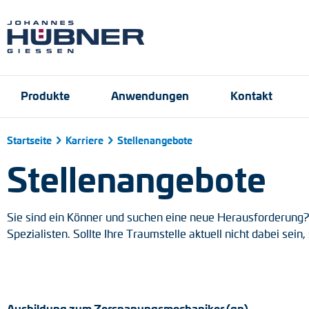
Produkte
Anwendungen
Kontakt
Startseite
Karriere
Stellenangebote
Stellenangebote
Inkrementale Drehge
Hafen- und Krantech
Ansprechpartner
Engineering Support
Produktfinder
Anfrageformular
Stellenangebote
Absolute Drehgeber
Sie sind ein Könner und suchen eine neue Herausforderung?
Magnetische Drehge
Spezialisten. Sollte Ihre Traumstelle aktuell nicht dabei sei
Universal-Drehgeber
Drehzahlschalter
Ausbildung zum Zerspanungsmechaniker (gn)