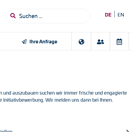
DE
EN
Ihre Anfrage
Ihre Kontaktmöglichkeiten
utz
nd Walzwerke
es-Service
Johannes Hübner Giessen
DC Motoren
Bahntechnik
Downloads
gen
AC Synchrongeneratoren
rn und auszubauen suchen wir immer frische und engagierte
flansche
hre Initiativbewerbung. Wir melden uns dann bei Ihnen.
ellen
Zum Kontaktformular
ntstützen
ießen