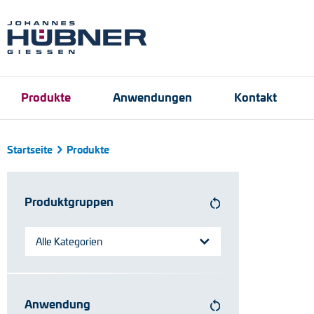
Produkte
Anwendungen
Kontakt
Startseite
Produkte
Inkrementale Drehge
Hafen- und Krantech
Ansprechpartner
Engineering Support
Produktfinder
Anfrageformular
Stellenangebote
Produktgruppen
Absolute Drehgeber
Magnetische Drehge
Alle Kategorien
Universal-Drehgeber
Drehzahlschalter
Anwendung