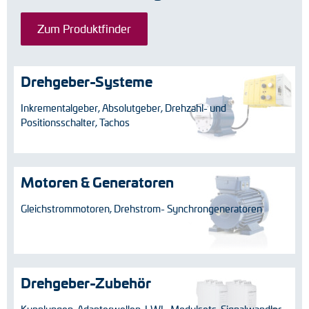
Drehmomentstützen
Zum Produktfinder
DC Motoren
Drehgeber-Systeme
AC Synchrongeneratoren
Inkrementalgeber, Absolutgeber, Drehzahl- und
Positionsschalter, Tachos
Motoren & Generatoren
Gleichstrommotoren, Drehstrom- Synchrongeneratoren
Drehgeber-Zubehör