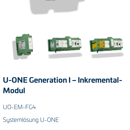
Tacho-Generatoren
LWL-Signalübertragung
Impulsverteiler
Impulsumformer
Frequenz-Spannungs-Wandler
Handmessgeräte
U-ONE Generation I – Inkremental-
Kabelschutz
Modul
Kupplungen
UO-EM-FG4
Zwischenflansche
Systemlösung U-ONE
Adapterwellen