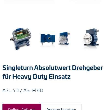
Tacho-Generatoren
LWL-Signalübertragung
Impulsverteiler
Impulsumformer
Frequenz-Spannungs-Wandler
Handmessgeräte
Singleturn Absolutwert Drehgeber
Kabelschutz
für Heavy Duty Einsatz
Kupplungen
AS… 40 / AS…H 40
Zwischenflansche
Adapterwellen
Online-Anfrage
Ansprechpartner