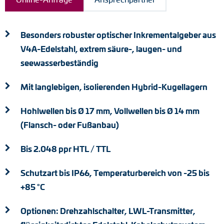
Drehmomentstützen
Besonders robuster optischer Inkrementalgeber aus
DC Motoren
V4A-Edelstahl, extrem säure-, laugen- und
AC Synchrongeneratoren
seewasserbeständig
Mit langlebigen, isolierenden Hybrid-Kugellagern
Hohlwellen bis Ø 17 mm, Vollwellen bis Ø 14 mm
(Flansch- oder Fußanbau)
Bis 2.048 ppr HTL / TTL
Schutzart bis IP66, Temperaturbereich von -25 bis
+85 °C
Optionen: Drehzahlschalter, LWL-Transmitter,