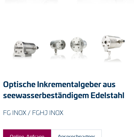
Tacho-Generatoren
LWL-Signalübertragung
Impulsverteiler
Impulsumformer
Frequenz-Spannungs-Wandler
Handmessgeräte
Optische Inkrementalgeber aus
Kabelschutz
seewasserbeständigem Edelstahl
Kupplungen
FG INOX / FGHJ INOX
Zwischenflansche
Adapterwellen
Online-Anfrage
Ansprechpartner