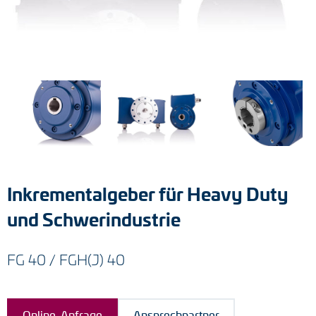
Tacho-Generatoren
LWL-Signalübertragung
Impulsverteiler
Impulsumformer
Frequenz-Spannungs-Wandler
Handmessgeräte
Inkrementalgeber für Heavy Duty
Kabelschutz
und Schwerindustrie
Kupplungen
FG 40 / FGH(J) 40
Zwischenflansche
Adapterwellen
Online-Anfrage
Ansprechpartner