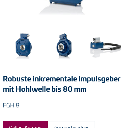
Tacho-Generatoren
LWL-Signalübertragung
Impulsverteiler
Impulsumformer
Frequenz-Spannungs-Wandler
Handmessgeräte
Robuste inkrementale Impulsgeber
Kabelschutz
mit Hohlwelle bis 80 mm
Kupplungen
FGH 8
Zwischenflansche
Adapterwellen
Online-Anfrage
Ansprechpartner