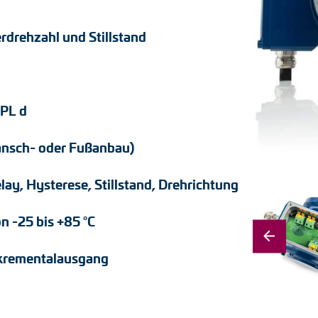
rdrehzahl und Stillstand
 PL d
ansch- oder Fußanbau)
ay, Hysterese, Stillstand, Drehrichtung
n -25 bis +85 °C
Inkrementalausgang