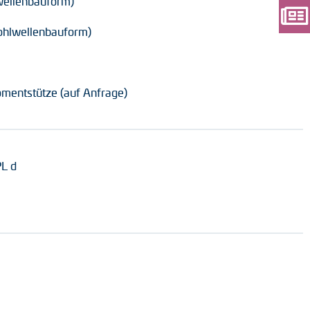
lwellenbauform)
Hohlwellenbauform)
mentstütze (auf Anfrage)
PL d