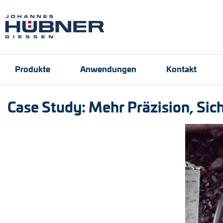
Produkte
Anwendungen
Kontakt
Case Study: Mehr Präzision, Sich
Inkrementale Drehge
Hafen- und Krantech
Ansprechpartner
Engineering Support
Produktfinder
Anfrageformular
Stellenangebote
Absolute Drehgeber
Magnetische Drehge
Universal-Drehgeber
Drehzahlschalter