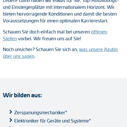
Leben? Dann haben wir etwas für Sie: Top-Ausbildungs-
Tacho-Generatoren
und Einsteigerplätze mit internationalem Horizont. Wir
bieten hervorragende Konditionen und damit die besten
LWL-Signalübertragung
Voraussetzungen für einen optimalen Karrierestart.
Impulsverteiler
Schauen Sie doch einfach mal bei unseren
offenen
Stellen
vorbei. Wir freuen uns auf Sie!
Impulsumformer
Noch unsicher? Schauen Sie sich an,
was unsere Azubis
über uns sagen
.
Frequenz-Spannungs-Wandler
Handmessgeräte
Kabelschutz
Wir bilden aus:
Kupplungen
Zwischenflansche
Zerspanungsmechaniker*
Elektroniker für Geräte und Systeme*
Adapterwellen