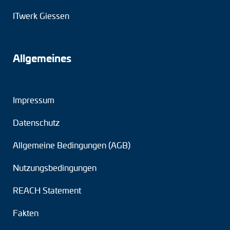
ITwerk Giessen
Drehmomentstützen
DC Motoren
Allgemeines
AC Synchrongeneratoren
Impressum
Datenschutz
Allgemeine Bedingungen (AGB)
Nutzungsbedingungen
REACH Statement
Fakten