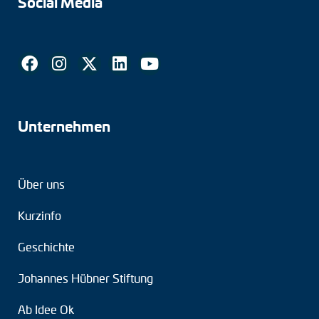
Social Media
Tacho-Generatoren
LWL-Signalübertragung
Impulsverteiler
Impulsumformer
Unternehmen
Frequenz-Spannungs-Wandler
Handmessgeräte
Über uns
Kabelschutz
Kurzinfo
Kupplungen
Geschichte
Zwischenflansche
Johannes Hübner Stiftung
Adapterwellen
Ab Idee Ok