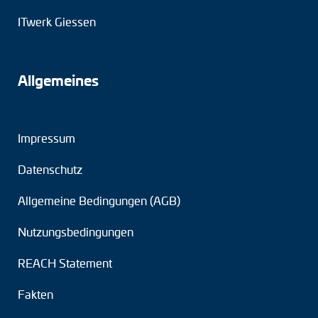
ITwerk Giessen
Drehmomentstützen
DC Motoren
Allgemeines
AC Synchrongeneratoren
Impressum
Datenschutz
Allgemeine Bedingungen (AGB)
Nutzungsbedingungen
REACH Statement
Fakten