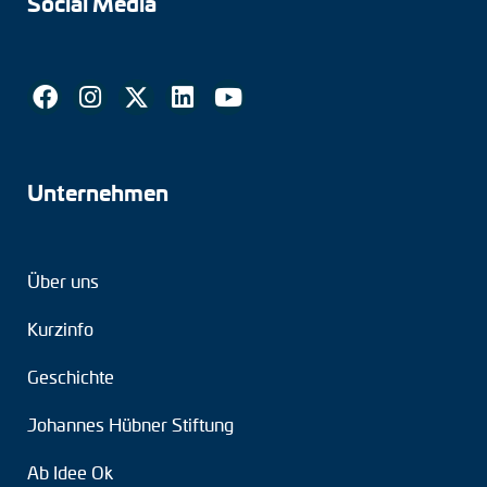
Social Media
Tacho-Generatoren
LWL-Signalübertragung
Impulsverteiler
Impulsumformer
Unternehmen
Frequenz-Spannungs-Wandler
Handmessgeräte
Über uns
Kabelschutz
Kurzinfo
Kupplungen
Geschichte
Zwischenflansche
Johannes Hübner Stiftung
Adapterwellen
Ab Idee Ok