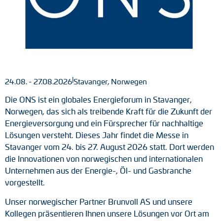
Tacho-Generatoren
LWL-Signalübertragung
Impulsverteiler
Impulsumformer
|
24.08. - 27.08.2026
Stavanger, Norwegen
Die ONS ist ein globales Energieforum in Stavanger,
Frequenz-Spannungs-Wandler
Norwegen, das sich als treibende Kraft für die Zukunft der
Handmessgeräte
Energieversorgung und ein Fürsprecher für nachhaltige
Lösungen versteht. Dieses Jahr findet die Messe in
Kabelschutz
Stavanger vom 24. bis 27. August 2026 statt. Dort werden
die Innovationen von norwegischen und internationalen
Kupplungen
Unternehmen aus der Energie-, Öl- und Gasbranche
vorgestellt.
Zwischenflansche
Unser norwegischer Partner Brunvoll AS und unsere
Kollegen präsentieren Ihnen unsere Lösungen vor Ort am
Adapterwellen