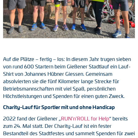
Tacho-Generatoren
LWL-Signalübertragung
Impulsverteiler
Impulsumformer
Auf die Plätze – fertig – los: In diesem Jahr trugen sieben
Frequenz-Spannungs-Wandler
von rund 600 Startern beim Gießener Stadtlauf ein Lauf-
Shirt von Johannes Hübner Giessen. Gemeinsam
Handmessgeräte
absolvierten sie die fünf Kilometer lange Strecke für
Betriebsmannschaften mit viel Spaß, persönlichen
Kabelschutz
Höchstleistungen und Spenden für einen guten Zweck.
Kupplungen
C
harity-Lauf für Sportler mit und ohne Handicap
2022 fand der Gießener „
RUN’n’ROLL for Help
“ bereits
Zwischenflansche
zum 24. Mal statt. Der Charity-Lauf ist ein fester
Bestandteil des Stadtfestes und sammelt Spenden für zwei
Adapterwellen