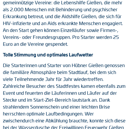
gemeinnützige Vereine: die Lebenshilfe Gießen, die mehr
Drehmomentstützen
als 2.000 Menschen mit Behinderung und psychischer
Erkrankung betreut, und die Aidshilfe Gießen, die sich für
DC Motoren
HIV-infizierte und an Aids erkrankte Menschen engagiert.
An den Start gehen können Einzelläufer sowie Firmen-,
AC Synchrongeneratoren
Vereins- oder Freundesgruppen. Pro Starter werden 25
Euro an die Vereine gespendet.
Tolle Stimmung und optimales Laufwetter
Die Starterinnen und Starter von Hübner Gießen genossen
die familiäre Atmosphäre beim Stadtlauf, bei dem sich
viele Teilnehmende Jahr für Jahr wiedertreffen.
Zahlreiche Besucher des Stadtfestes kamen ebenfalls zum
Event und feuerten die Läuferinnen und Läufer auf der
Stecke und im Start-Ziel-Bereich lautstark an. Dank
strahlendem Sonnenschein und einer leichten Brise
herrschten optimale Laufbedingungen. Wer
zwischendurch eine Abkühlung brauchte, konnte sich diese
bei der Wasserdusche der Freiwilligen Feuerwehr Gießen