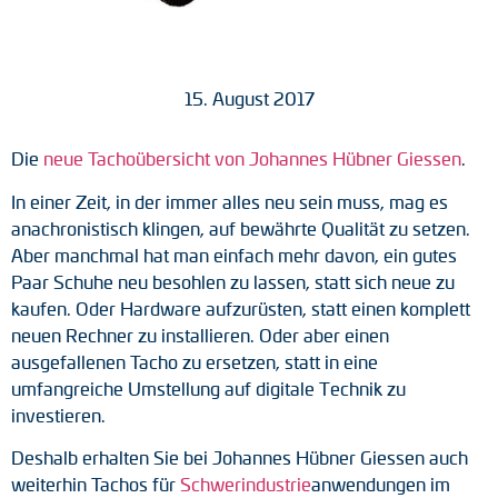
Tacho-Generatoren
LWL-Signalübertragung
15. August 2017
Impulsverteiler
Die
neue Tachoübersicht von Johannes Hübner Giessen
.
Impulsumformer
In einer Zeit, in der immer alles neu sein muss, mag es
Frequenz-Spannungs-Wandler
anachronistisch klingen, auf bewährte Qualität zu setzen.
Aber manchmal hat man einfach mehr davon, ein gutes
Handmessgeräte
Paar Schuhe neu besohlen zu lassen, statt sich neue zu
kaufen. Oder Hardware aufzurüsten, statt einen komplett
Kabelschutz
neuen Rechner zu installieren. Oder aber einen
ausgefallenen Tacho zu ersetzen, statt in eine
Kupplungen
umfangreiche Umstellung auf digitale Technik zu
investieren.
Zwischenflansche
Deshalb erhalten Sie bei Johannes Hübner Giessen auch
Adapterwellen
weiterhin Tachos für
Schwerindustrie
anwendungen im