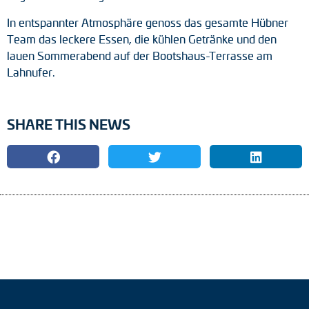
Drehmomentstützen
In entspannter Atmosphäre genoss das gesamte Hübner
Team das leckere Essen, die kühlen Getränke und den
DC Motoren
lauen Sommerabend auf der Bootshaus-Terrasse am
Lahnufer.
AC Synchrongeneratoren
SHARE THIS NEWS