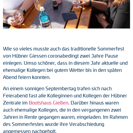
Tacho-Generatoren
LWL-Signalübertragung
Impulsverteiler
Impulsumformer
Wie so vieles musste auch das traditionelle Sommerfest
von Hübner Giessen coronabedingt zwei Jahre Pause
Frequenz-Spannungs-Wandler
einlegen. Umso schöner, dass in diesem Jahr aktuelle und
ehemalige Kollegen bei gutem Wetter bis in den späten
Handmessgeräte
Abend feiern konnten.
Kabelschutz
An einem sonnigen Septembertag trafen sich nach
Feierabend fast alle Kolleginnen und Kollegen der Hübner
Kupplungen
Zentrale im
Bootshaus Gießen
. Darüber hinaus waren
auch ehemalige Kollegen, die in den vergangenen zwei
Zwischenflansche
Jahren in Rente gegangen waren, eingeladen. Im Rahmen
des Sommerfestes wurde ihre Verabschiedung
Adapterwellen
angemessen nachgeholt.