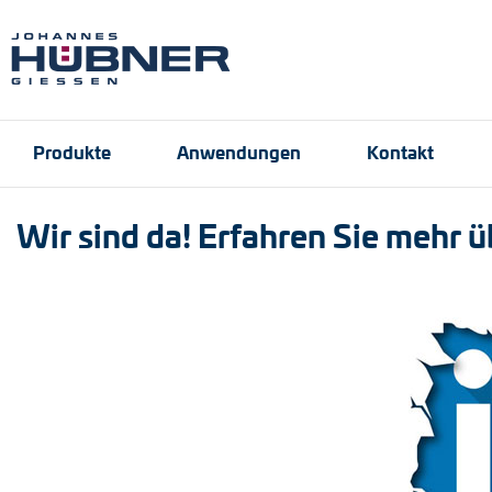
Produkte
Anwendungen
Kontakt
Wir sind da! Erfahren Sie mehr ü
Inkrementale Drehge
Hafen- und Krantech
Ansprechpartner
Engineering Support
Produktfinder
Anfrageformular
Stellenangebote
Absolute Drehgeber
Magnetische Drehge
Universal-Drehgeber
Drehzahlschalter