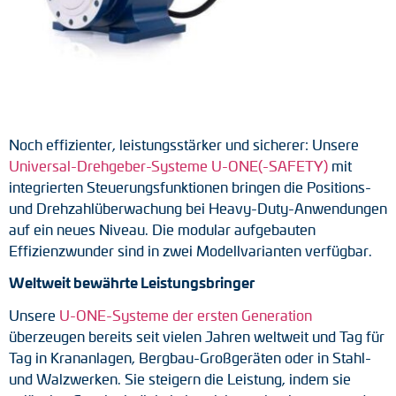
Tacho-Generatoren
LWL-Signalübertragung
Impulsverteiler
Impulsumformer
Noch effizienter, leistungsstärker und sicherer: Unsere
Universal-Drehgeber-Systeme U-ONE(-SAFETY)
mit
Frequenz-Spannungs-Wandler
integrierten Steuerungsfunktionen bringen die Positions-
und Drehzahlüberwachung bei Heavy-Duty-Anwendungen
Handmessgeräte
auf ein neues Niveau. Die modular aufgebauten
Effizienzwunder sind in zwei Modellvarianten verfügbar.
Kabelschutz
Weltweit bewährte Leistungsbringer
Kupplungen
Unsere
U-ONE-Systeme der ersten Generation
überzeugen bereits seit vielen Jahren weltweit und Tag für
Zwischenflansche
Tag in Krananlagen, Bergbau-Großgeräten oder in Stahl-
und Walzwerken. Sie steigern die Leistung, indem sie
Adapterwellen