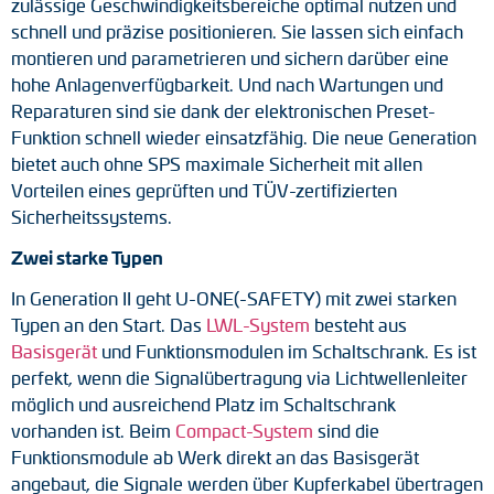
zulässige Geschwindigkeitsbereiche optimal nutzen und
schnell und präzise positionieren. Sie lassen sich einfach
Drehmomentstützen
montieren und parametrieren und sichern darüber eine
hohe Anlagenverfügbarkeit. Und nach Wartungen und
DC Motoren
Reparaturen sind sie dank der elektronischen Preset-
AC Synchrongeneratoren
Funktion schnell wieder einsatzfähig. Die neue Generation
bietet auch ohne SPS maximale Sicherheit mit allen
Vorteilen eines geprüften und TÜV-zertifizierten
Sicherheitssystems.
Zwei starke Typen
In Generation II geht U-ONE(-SAFETY) mit zwei starken
Typen an den Start. Das
LWL-System
besteht aus
Basisgerät
und Funktionsmodulen im Schaltschrank. Es ist
perfekt, wenn die Signalübertragung via Lichtwellenleiter
möglich und ausreichend Platz im Schaltschrank
vorhanden ist. Beim
Compact-System
sind die
Funktionsmodule ab Werk direkt an das Basisgerät
angebaut, die Signale werden über Kupferkabel übertragen