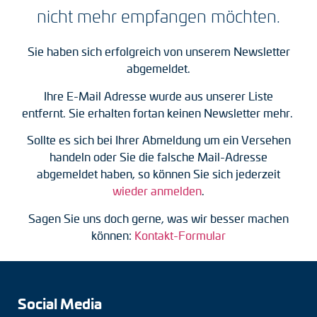
nicht mehr empfangen möchten.
Tacho-Generatoren
LWL-Signalübertragung
Sie haben sich erfolgreich von unserem Newsletter
abgemeldet.
Impulsverteiler
Ihre E-Mail Adresse wurde aus unserer Liste
Impulsumformer
entfernt. Sie erhalten fortan keinen Newsletter mehr.
Sollte es sich bei Ihrer Abmeldung um ein Versehen
Frequenz-Spannungs-Wandler
handeln oder Sie die falsche Mail-Adresse
abgemeldet haben, so können Sie sich jederzeit
Handmessgeräte
wieder anmelden
.
Kabelschutz
Sagen Sie uns doch gerne, was wir besser machen
können:
Kontakt-Formular
Kupplungen
Zwischenflansche
Social Media
Adapterwellen