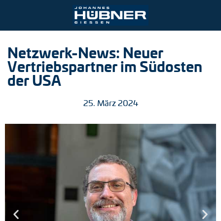
Ihre Kontaktmöglichkeiten
Netzwerk-News: Neuer
Vertriebspartner im Südosten
Hafen- und Krantechnologie
Engineering Support
Johannes Hübner Giessen
Produktfinder
Anfrageformular
Stellenangebote
der USA
Bergbau
Anbaulösungen
Inkrementale Drehgeber
Ansprechpartner
25. März 2024
Stahl- und Walzwerke
After-Sales-Service
Absolute Drehgeber
Partner weltweit
Bahntechnik
Downloads
Magnetische Drehgeber
Zum Kontaktformular
Universal-Drehgeber-Systeme
Drehzahlschalter
Positionsschalter