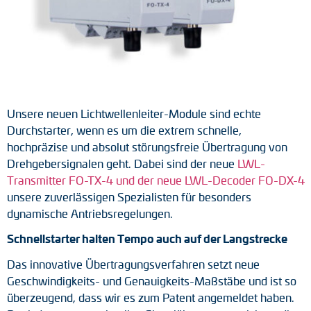
Tacho-Generatoren
LWL-Signalübertragung
Impulsverteiler
Impulsumformer
Unsere neuen Lichtwellenleiter-Module sind echte
Durchstarter, wenn es um die extrem schnelle,
Frequenz-Spannungs-Wandler
hochpräzise und absolut störungsfreie Übertragung von
Drehgebersignalen geht. Dabei sind der neue
LWL-
Handmessgeräte
Transmitter FO-TX-4 und der neue LWL-Decoder FO-DX-4
unsere zuverlässigen Spezialisten für besonders
Kabelschutz
dynamische Antriebsregelungen.
Kupplungen
Schnellstarter halten Tempo auch auf der Langstrecke
Das innovative Übertragungsverfahren setzt neue
Zwischenflansche
Geschwindigkeits- und Genauigkeits-Maßstäbe und ist so
überzeugend, dass wir es zum Patent angemeldet haben.
Adapterwellen