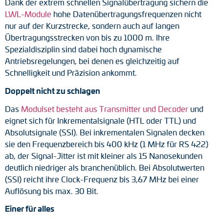
Dank der extrem schnellen Signalübertragung sichern die
LWL-Module
hohe Datenübertragungsfrequenzen nicht
Drehmomentstützen
nur auf der Kurzstrecke, sondern auch auf langen
Übertragungsstrecken von bis zu 1000 m. Ihre
DC Motoren
Spezialdisziplin sind dabei hoch dynamische
AC Synchrongeneratoren
Antriebsregelungen, bei denen es gleichzeitig auf
Schnelligkeit und Präzision ankommt.
Doppelt nicht zu schlagen
Das
Modulset besteht aus Transmitter und Decoder
und
eignet sich für Inkrementalsignale (HTL oder TTL) und
Absolutsignale (SSI). Bei inkrementalen Signalen decken
sie den Frequenzbereich bis 400 kHz (1 MHz für RS 422)
ab, der Signal-Jitter ist mit kleiner als 15 Nanosekunden
deutlich niedriger als branchenüblich. Bei Absolutwerten
(SSI) reicht ihre Clock-Frequenz bis 3,67 MHz bei einer
Auflösung bis max. 30 Bit.
Einer für alles