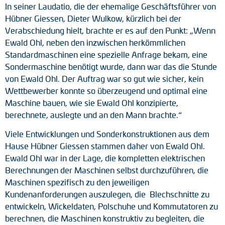
In seiner Laudatio, die der ehemalige Geschäftsführer von
Drehmomentstützen
Hübner Giessen, Dieter Wulkow, kürzlich bei der
Verabschiedung hielt, brachte er es auf den Punkt: „Wenn
DC Motoren
Ewald Ohl, neben den inzwischen herkömmlichen
Standardmaschinen eine spezielle Anfrage bekam, eine
AC Synchrongeneratoren
Sondermaschine benötigt wurde, dann war das die Stunde
von Ewald Ohl. Der Auftrag war so gut wie sicher, kein
Wettbewerber konnte so überzeugend und optimal eine
Maschine bauen, wie sie Ewald Ohl konzipierte,
berechnete, auslegte und an den Mann brachte.“
Viele Entwicklungen und Sonderkonstruktionen aus dem
Hause Hübner Giessen stammen daher von Ewald Ohl.
Ewald Ohl war in der Lage, die kompletten elektrischen
Berechnungen der Maschinen selbst durchzuführen, die
Maschinen spezifisch zu den jeweiligen
Kundenanforderungen auszulegen, die Blechschnitte zu
entwickeln, Wickeldaten, Polschuhe und Kommutatoren zu
berechnen, die Maschinen konstruktiv zu begleiten, die