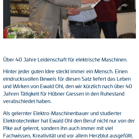
Tacho-Generatoren
LWL-Signalübertragung
Impulsverteiler
Impulsumformer
Über 40 Jahre Leidenschaft für elektrische Maschinen.
Frequenz-Spannungs-Wandler
Hinter jeder guten Idee steckt immer ein Mensch. Einen
Handmessgeräte
eindrucksvollen Beweis für diesen Satz liefert das Leben
und Wirken von Ewald Ohl, den wir kürzlich nach über 40
Kabelschutz
Jahren Tätigkeit für Hübner Giessen in den Ruhestand
verabschiedet haben.
Kupplungen
Als gelernter Elektro-Maschinenbauer und studierter
Zwischenflansche
Elektrotechniker hat Ewald Ohl den Beruf nicht nur von der
Pike auf gelernt, sondern ihn auch immer mit viel
Adapterwellen
Fachwissen, Kreativität und vor allem Herzblut ausgefüllt.