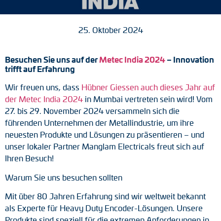
Tacho-Generatoren
25. Oktober 2024
LWL-Signalübertragung
Impulsverteiler
Besuchen Sie uns auf der
Metec India 2024
– Innovation
trifft auf Erfahrung
Impulsumformer
Wir freuen uns, dass
Hübner Giessen auch dieses Jahr auf
der Metec India 2024
in Mumbai vertreten sein wird! Vom
Frequenz-Spannungs-Wandler
27. bis 29. November 2024 versammeln sich die
führenden Unternehmen der Metallindustrie, um ihre
Handmessgeräte
neuesten Produkte und Lösungen zu präsentieren – und
Kabelschutz
unser lokaler Partner Manglam Electricals freut sich auf
Ihren Besuch!
Kupplungen
Warum Sie uns besuchen sollten
Zwischenflansche
Mit über 80 Jahren Erfahrung sind wir weltweit bekannt
als Experte für Heavy Duty Encoder-Lösungen. Unsere
Adapterwellen
Produkte sind speziell für die extremen Anforderungen in