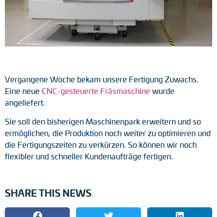
Tacho-Generatoren
LWL-Signalübertragung
Impulsverteiler
Impulsumformer
Vergangene Woche bekam unsere Fertigung Zuwachs.
Eine neue
CNC-gesteuerte Fräsmaschine
wurde
Frequenz-Spannungs-Wandler
angeliefert.
Handmessgeräte
Sie soll den bisherigen Maschinenpark erweitern und so
ermöglichen, die Produktion noch weiter zu optimieren und
Kabelschutz
die Fertigungszeiten zu verkürzen. So können wir noch
flexibler und schneller Kundenaufträge fertigen.
Kupplungen
Zwischenflansche
SHARE THIS NEWS
Adapterwellen