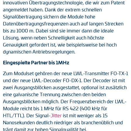
innovativen Übertragungstechnologie, die wir zum Patent
Drehmomentstützen
angemeldet haben. Dank der extrem schnellen
Signalübertragung sichern die Module hohe
DC Motoren
Datenübertragungsfrequenzen auch auf langen Strecken
bis zu 1000 m. Dabei sind sie immer dann die ideale
AC Synchrongeneratoren
Lösung, wenn neben Schnelligkeit auch höchste
Genauigkeit gefordert ist, wie beispielsweise bei hoch
dynamischen Antriebsregelungen.
Eingespielte Partner bis 1MHz
Zum Modulset gehören der neue LWL-Transmitter FO-TX-1
und der neue LWL-Decoder FO-DX-1. Der Decoder ist mit
zwei Ausgangsblöcken ausgestattet, optional ist zusätzlich
eine galvanische Trennung zwischen den beiden
Ausgangsblöcken möglich. Der Frequenzbereich der LWL-
Module reicht bis 1 MHz für RS 422 (400 kHz für
HTL/TTL). Der Signal-
Jitter
ist mit weniger als 15
Nanosekunden deutlich niedriger als branchenüblich und
trägt damit zur hohen Signalqualität bei.