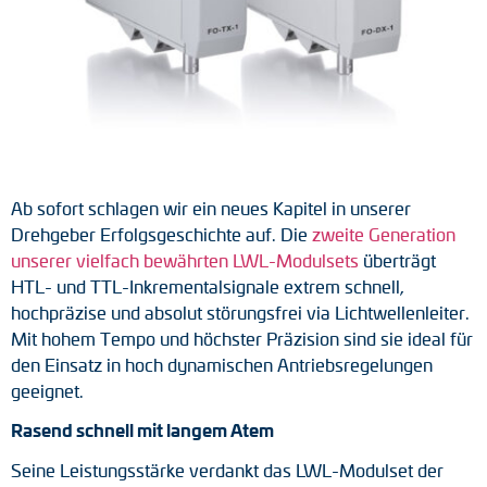
Tacho-Generatoren
LWL-Signalübertragung
Impulsverteiler
Impulsumformer
Ab sofort schlagen wir ein neues Kapitel in unserer
Frequenz-Spannungs-Wandler
Drehgeber Erfolgsgeschichte auf. Die
zweite Generation
unserer vielfach bewährten LWL-Modulsets
überträgt
Handmessgeräte
HTL- und TTL-Inkrementalsignale extrem schnell,
hochpräzise und absolut störungsfrei via Lichtwellenleiter.
Kabelschutz
Mit hohem Tempo und höchster Präzision sind sie ideal für
den Einsatz in hoch dynamischen Antriebsregelungen
Kupplungen
geeignet.
Zwischenflansche
Rasend schnell mit langem Atem
Seine Leistungsstärke verdankt das LWL-Modulset der
Adapterwellen