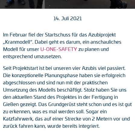
Tacho-Generatoren
14. Juli 2021
LWL-Signalübertragung
Impulsverteiler
Im Februar fiel der Startschuss für das Azubiprojekt
„Kranmodell“. Dabei geht es darum, ein anschauliches
Impulsumformer
Modell für unser
U-ONE-SAFETY
zu planen und
entsprechend umzusetzen.
Frequenz-Spannungs-Wandler
Seit Projektstart ist bei unseren vier Azubis viel passiert.
Handmessgeräte
Die konzeptionelle Planungsphase haben sie erfolgreich
abgeschlossen und sind nun mit der praktischen
Kabelschutz
Umsetzung des Modells beschäftigt. Stolz haben Sie uns
den aktuellen Stand des Projektes in der Fertigung in
Kupplungen
Gießen gezeigt. Das Grundgerüst steht schon und es ist gut
zu erkennen, was es mal werden soll. Sogar ein
Zwischenflansche
Katzfahrwerk, das auf einer Strecke von 2 Metern vor und
zurück fahren kann, wurde bereits integriert.
Adapterwellen