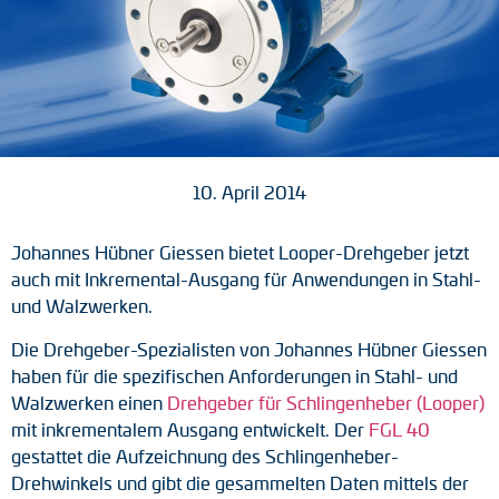
Tacho-Generatoren
LWL-Signalübertragung
Impulsverteiler
Impulsumformer
10. April 2014
Frequenz-Spannungs-Wandler
Johannes Hübner Giessen bietet Looper-Drehgeber jetzt
Handmessgeräte
auch mit Inkremental-Ausgang für Anwendungen in Stahl-
und Walzwerken.
Kabelschutz
Die Drehgeber-Spezialisten von Johannes Hübner Giessen
haben für die spezifischen Anforderungen in Stahl- und
Kupplungen
Walzwerken einen
Drehgeber für Schlingenheber (Looper)
mit inkrementalem Ausgang entwickelt. Der
FGL 40
Zwischenflansche
gestattet die Aufzeichnung des Schlingenheber-
Adapterwellen
Drehwinkels und gibt die gesammelten Daten mittels der