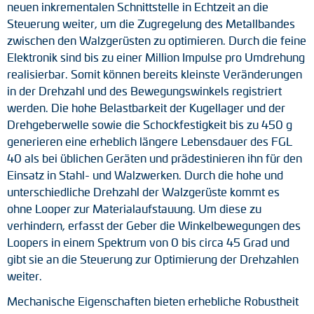
neuen inkrementalen Schnittstelle in Echtzeit an die
Drehmomentstützen
Steuerung weiter, um die Zugregelung des Metallbandes
zwischen den Walzgerüsten zu optimieren. Durch die feine
DC Motoren
Elektronik sind bis zu einer Million Impulse pro Umdrehung
realisierbar. Somit können bereits kleinste Veränderungen
AC Synchrongeneratoren
in der Drehzahl und des Bewegungswinkels registriert
werden. Die hohe Belastbarkeit der Kugellager und der
Drehgeberwelle sowie die Schockfestigkeit bis zu 450 g
generieren eine erheblich längere Lebensdauer des FGL
40 als bei üblichen Geräten und prädestinieren ihn für den
Einsatz in Stahl- und Walzwerken. Durch die hohe und
unterschiedliche Drehzahl der Walzgerüste kommt es
ohne Looper zur Materialaufstauung. Um diese zu
verhindern, erfasst der Geber die Winkelbewegungen des
Loopers in einem Spektrum von 0 bis circa 45 Grad und
gibt sie an die Steuerung zur Optimierung der Drehzahlen
weiter.
Mechanische Eigenschaften bieten erhebliche Robustheit