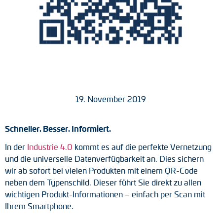
Tacho-Generatoren
LWL-Signalübertragung
Impulsverteiler
Impulsumformer
19. November 2019
Frequenz-Spannungs-Wandler
Handmessgeräte
Schneller. Besser. Informiert.
Kabelschutz
In der
Industrie 4.0
kommt es auf die perfekte Vernetzung
und die universelle Datenverfügbarkeit an. Dies sichern
Kupplungen
wir ab sofort bei vielen Produkten mit einem QR-Code
neben dem Typenschild. Dieser führt Sie direkt zu allen
Zwischenflansche
wichtigen Produkt-Informationen – einfach per Scan mit
Ihrem Smartphone.
Adapterwellen