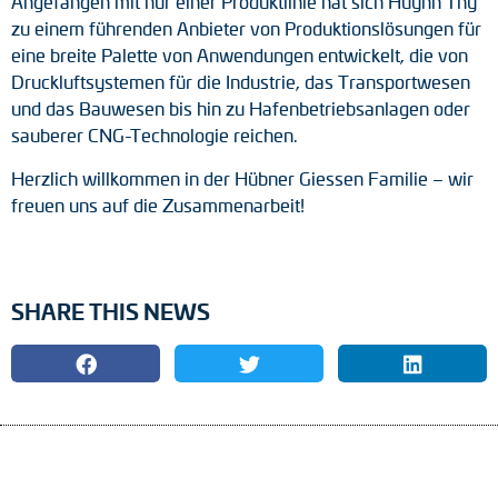
Angefangen mit nur einer Produktlinie hat sich Huynh Thy
zu einem führenden Anbieter von Produktionslösungen für
Drehmomentstützen
eine breite Palette von Anwendungen entwickelt, die von
Druckluftsystemen für die Industrie, das Transportwesen
DC Motoren
und das Bauwesen bis hin zu Hafenbetriebsanlagen oder
sauberer CNG-Technologie reichen.
AC Synchrongeneratoren
Herzlich willkommen in der Hübner Giessen Familie – wir
freuen uns auf die Zusammenarbeit!
SHARE THIS NEWS