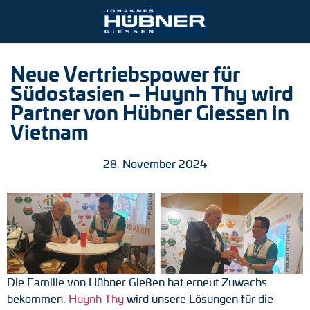
Ihre Kontaktmöglichkeiten
Neue Vertriebspower für
Südostasien – Huynh Thy wird
Hafen- und Krantechnologie
Engineering Support
Johannes Hübner Giessen
Produktfinder
Anfrageformular
Stellenangebote
Partner von Hübner Giessen in
Bergbau
Anbaulösungen
Vietnam
Inkrementale Drehgeber
Ansprechpartner
Stahl- und Walzwerke
After-Sales-Service
Absolute Drehgeber
Partner weltweit
28. November 2024
Bahntechnik
Downloads
Magnetische Drehgeber
Zum Kontaktformular
Universal-Drehgeber-Systeme
Drehzahlschalter
Die Familie von Hübner Gießen hat erneut Zuwachs
Positionsschalter
bekommen.
Huynh Thy
wird unsere Lösungen für die