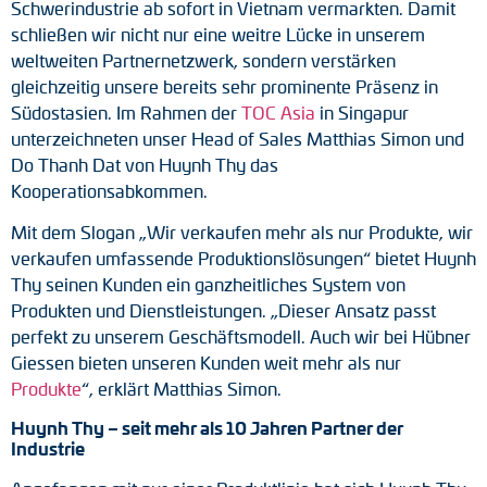
Schwerindustrie ab sofort in Vietnam vermarkten. Damit
Tacho-Generatoren
schließen wir nicht nur eine weitre Lücke in unserem
weltweiten Partnernetzwerk, sondern verstärken
LWL-Signalübertragung
gleichzeitig unsere bereits sehr prominente Präsenz in
Südostasien. Im Rahmen der
TOC Asia
in Singapur
Impulsverteiler
unterzeichneten unser Head of Sales Matthias Simon und
Do Thanh Dat von Huynh Thy das
Impulsumformer
Kooperationsabkommen.
Frequenz-Spannungs-Wandler
Mit dem Slogan „Wir verkaufen mehr als nur Produkte, wir
verkaufen umfassende Produktionslösungen“ bietet Huynh
Handmessgeräte
Thy seinen Kunden ein ganzheitliches System von
Produkten und Dienstleistungen. „Dieser Ansatz passt
Kabelschutz
perfekt zu unserem Geschäftsmodell. Auch wir bei Hübner
Giessen bieten unseren Kunden weit mehr als nur
Kupplungen
Produkte
“, erklärt Matthias Simon.
Zwischenflansche
Huynh Thy – seit mehr als 10 Jahren Partner der
Industrie
Adapterwellen