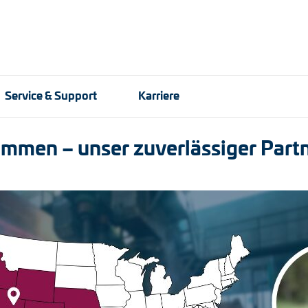
Service & Support
Karriere
mmen – unser zuverlässiger Partn
ber
nologie
LWL-Signalübertragung
Bergbau
Partner weltweit
Anbaulösungen
Kabelsch
Stahl- u
After-Sal
Impulsverteiler
Kupplun
ber
Impulsumformer
Zwischen
-Systeme
Frequenz-Spannungs-
Adapterw
Wandler
Drehmome
Handmessgeräte