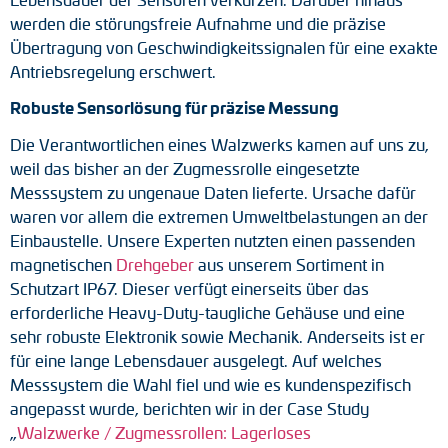
werden die störungsfreie Aufnahme und die präzise
Drehmomentstützen
Übertragung von Geschwindigkeitssignalen für eine exakte
Antriebsregelung erschwert.
DC Motoren
Robuste Sensorlösung für präzise Messung
AC Synchrongeneratoren
Die Verantwortlichen eines Walzwerks kamen auf uns zu,
weil das bisher an der Zugmessrolle eingesetzte
Messsystem zu ungenaue Daten lieferte. Ursache dafür
waren vor allem die extremen Umweltbelastungen an der
Einbaustelle. Unsere Experten nutzten einen passenden
magnetischen
Drehgeber
aus unserem Sortiment in
Schutzart IP67. Dieser verfügt einerseits über das
erforderliche Heavy-Duty-taugliche Gehäuse und eine
sehr robuste Elektronik sowie Mechanik. Anderseits ist er
für eine lange Lebensdauer ausgelegt. Auf welches
Messsystem die Wahl fiel und wie es kundenspezifisch
angepasst wurde, berichten wir in der Case Study
„
Walzwerke / Zugmessrollen: Lagerloses