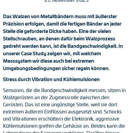
Tacho-Generatoren
Das Walzen von Metallbändern muss mit äußerster
LWL-Signalübertragung
Präzision erfolgen, damit die fertigen Bänder an jeder
Stelle die geforderte Dicke haben. Eine der vielen
Impulsverteiler
Stellschrauben, an denen dafür beim Walzprozess
gedreht werden kann, ist die Bandgeschwindigkeit. In
Impulsumformer
unserer Case Study zeigen wir, mit welchem
Frequenz-Spannungs-Wandler
Messsystem wir diese auch bei extremen
Umgebungsbedingungen sicher regeln können.
Handmessgeräte
Stress durch Vibration und Kühlemulsionen
Kabelschutz
Sensoren, die die Bandgeschwindigkeit messen, sitzen in
Walzgerüsten an der Zugmessrolle zwischen den
Kupplungen
Gerüsten. Das ist eine ungünstige Stelle, weil sie dort
extremen äußeren Einflüssen ausgesetzt sind. Schocks
Zwischenflansche
und Vibrationen erschüttern die Elektronik, aggressive
Kühlemulsionen greifen die Gehäuse an. Beides kann die
Adapterwellen
Lebensdauer der Sensoren verkürzen. Darüber hinaus