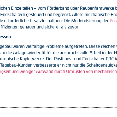
lichen Einzelteilen – vom Förderband über Raupenfahrwerke
 Endschaltern gesteuert und begrenzt. Ältere mechanische En
e erforderliche Ersatzteilhaltung. Die Modernisierung der
Pos
izienter, genauer und sicherer als zuvor.
iessen
gebau waren vielfältige Probleme aufgetreten. Diese reiche
g. Um die Anlage wieder fit für die anspruchsvolle Arbeit in
ektronische Kopierwerke. Der Positions- und Endschalter ERC
gebau-Kunden verbesserte er nicht nur die Schaltgenauigkeit
igkeit und weniger Aufwand durch Umrüsten von mechanischen